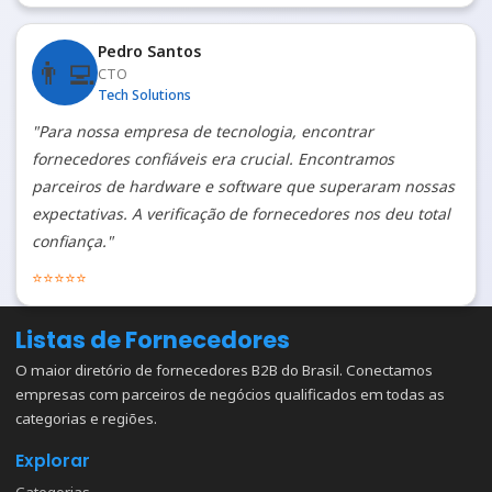
Pedro Santos
👨‍💻
CTO
Tech Solutions
"Para nossa empresa de tecnologia, encontrar
fornecedores confiáveis era crucial. Encontramos
parceiros de hardware e software que superaram nossas
expectativas. A verificação de fornecedores nos deu total
confiança."
⭐
⭐
⭐
⭐
⭐
Listas de Fornecedores
O maior diretório de fornecedores B2B do Brasil. Conectamos
empresas com parceiros de negócios qualificados em todas as
categorias e regiões.
Explorar
Categorias